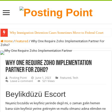
Why Immigration Detention Cases Sometimes Move to Federal Court
Home
/
Featured
/
Why One Require Zoho Implementation Partner For
Zoho?
Why One Require Zoho Implementation
Partner For Zoho?
Posting Point
June 1, 2023
Featured
,
Tech
Leave a comment
521 Views
Beylikdüzü Escort
Neşeniz bozuldu ve keyfiniz yerinde değil mi, o zaman gelin hemen
bana sizin keyfinizi yerine getireyim ve mutlu olmanız adına elimden ne