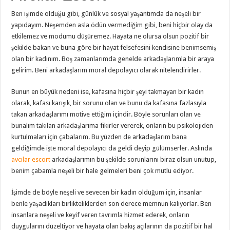
Ben işimde olduğu gibi, günlük ve sosyal yaşantımda da neşeli bir
yapıdayım. Neşemden asla ödün vermediğim gibi, beni hiçbir olay da
etkilemez ve modumu düşüremez. Hayata ne olursa olsun pozitif bir
şekilde bakan ve buna göre bir hayat felsefesini kendisine benimsemiş
olan bir kadınım. Boş zamanlarımda genelde arkadaşlarımla bir araya
gelirim. Beni arkadaşlarım moral depolayıcı olarak nitelendirirler.
Bunun en büyük nedeni ise, kafasına hiçbir şeyi takmayan bir kadın
olarak, kafası karışık, bir sorunu olan ve bunu da kafasına fazlasıyla
takan arkadaşlarımı motive ettiğim içindir. Böyle sorunları olan ve
bunalım takılan arkadaşlarıma fikirler vererek, onların bu psikolojiden
kurtulmaları için çabalarım. Bu yüzden de arkadaşlarım bana
geldiğimde işte moral depolayıcı da geldi deyip gülümserler. Aslında
avcılar escort
arkadaşlarımın bu şekilde sorunlarını biraz olsun unutup,
benim çabamla neşeli bir hale gelmeleri beni çok mutlu ediyor.
İşimde de böyle neşeli ve sevecen bir kadın olduğum için, insanlar
benle yaşadıkları birlikteliklerden son derece memnun kalıyorlar. Ben
insanlara neşeli ve keyif veren tavrımla hizmet ederek, onların
duygularını düzeltiyor ve hayata olan bakış açılarının da pozitif bir hal