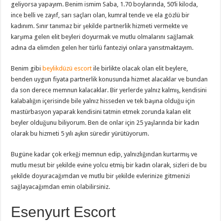
geliyorsa yapayım. Benim ismim Saba, 1.70 boylarında, 50’li kiloda,
ince belli ve zayıf, sarı saçları olan, kumral tende ve ela gözlü bir
kadınım. Sınır tanımaz bir şekilde partnerlik hizmeti vermekte ve
karşıma gelen elit beyleri doyurmak ve mutlu olmalarını sağlamak
adına da elimden gelen her türlü fanteziyi onlara yansıtmaktayım.
Benim gibi
beylikdüzü escort
ile birlikte olacak olan elit beylere,
benden uygun fiyata partnerlik konusunda hizmet alacaklar ve bundan
da son derece memnun kalacaklar. Bir yerlerde yalnız kalmış, kendisini
kalabalığın içerisinde bile yalnız hisseden ve tek başına olduğu için
mastürbasyon yaparak kendisini tatmin etmek zorunda kalan elit
beyler olduğunu biliyorum. Ben de onlar için 25 yaşlarında bir kadın
olarak bu hizmeti 5 yılı aşkın süredir yürütüyorum.
Bugüne kadar çok erkeği memnun edip, yalnızlığından kurtarmış ve
mutlu mesut bir şekilde evine yolcu etmiş bir kadın olarak, sizleri de bu
şekilde doyuracağımdan ve mutlu bir şekilde evlerinize gitmenizi
sağlayacağımdan emin olabilirsiniz.
Esenyurt Escort