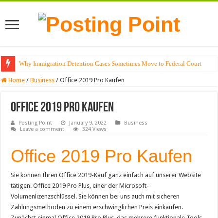
Why Immigration Detention Cases Sometimes Move to Federal Court
The Alchemy of Light: Designing Shadows with Japanese Dolls and Modern
Home
/
Business
/
Office 2019 Pro Kaufen
Office 2019 Pro Kaufen
Posting Point
January 9, 2022
Business
Leave a comment
324 Views
Office 2019 Pro Kaufen
Sie können Ihren Office 2019-Kauf ganz einfach auf unserer Website
tätigen. Office 2019 Pro Plus, einer der Microsoft-
Volumenlizenzschlüssel. Sie können bei uns auch mit sicheren
Zahlungsmethoden zu einem erschwinglichen Preis einkaufen.
Zunächst einmal Office 2019 Pro Plus, das mehrere funktionale Tools