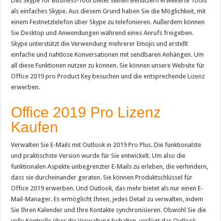
Das Skype for Business-Tool bietet seinen Benutzern erweiterte Tools
als einfaches Skype. Aus diesem Grund haben Sie die Möglichkeit, mit
einem Festnetztelefon über Skype zu telefonieren. Außerdem können
Sie Desktop und Anwendungen während eines Anrufs freigeben.
Skype unterstützt die Verwendung mehrerer Emojis und erstellt
einfache und nahtlose Konversationen mit sendbaren Anhängen. Um
all diese Funktionen nutzen zu können. Sie können unsere Website für
Office 2019 pro Product Key besuchen und die entsprechende Lizenz
erwerben.
Office 2019 Pro Lizenz
Kaufen
Verwalten Sie E-Mails mit Outlook in 2019 Pro Plus. Die funktionalste
und praktischste Version wurde für Sie entwickelt. Um also die
funktionalen Aspekte unbegrenzter E-Mails zu erleben, die verhindern,
dass sie durcheinander geraten. Sie können Produktschlüssel für
Office 2019 erwerben. Und Outlook, das mehr bietet als nur einen E-
Mail-Manager. Es ermöglicht Ihnen, jedes Detail zu verwalten, indem
Sie Ihren Kalender und Ihre Kontakte synchronisieren. Obwohl Sie die
volle Kontrolle über die Verwaltung behalten, verfügt das Outlook-