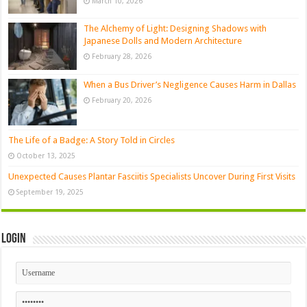
March 10, 2026
Güvenilir
Güvenilir
Güvenilir
Güvenilir
Güvenilir
Güvenilir
Güvenilir
Güvenilir
Güvenilir
Güvenilir
Güvenilir
Güvenilir
Güvenilir
Güvenilir
Güvenilir
Güvenilir
Güvenilir
Güvenilir
Güvenilir
Güvenilir
Güvenilir
Takipçi
Takipçi
Takipçi
Takipçi
Takipçi
Takipçi
Takipçi
Takipçi
Takipçi
Takipçi
Takipçi
Takipçi
Takipçi
Takipçi
Takipçi
Takipçi
Takipçi
Takipçi
Takipçi
Takipçi
Takipçi
The Alchemy of Light: Designing Shadows with
Satın
Satın
Satın
Satın
Satın
Satın
Satın
Satın
Satın
Satın
Satın
Satın
Satın
Satın
Satın
Satın
Satın
Satın
Satın
Satın
Satın
Alma
Alma
Alma
Alma
Alma
Alma
Alma
Alma
Alma
Alma
Alma
Alma
Alma
Alma
Alma
Alma
Alma
Alma
Alma
Alma
Alma
Japanese Dolls and Modern Architecture
Sitesi
Sitesi
Sitesi
Sitesi
Sitesi
Sitesi
Sitesi
Sitesi
Sitesi
Sitesi
Sitesi
Sitesi
Sitesi
Sitesi
Sitesi
Sitesi
Sitesi
Sitesi
Sitesi
Sitesi
Sitesi
February 28, 2026
Takipçi
Takipçi
Takipçi
Takipçi
Takipçi
Takipçi
Takipçi
Takipçi
Takipçi
Takipçi
Takipçi
Takipçi
Takipçi
Takipçi
Takipçi
Takipçi
Takipçi
Takipçi
Takipçi
Takipçi
Takipçi
Satın
Satın
Satın
Satın
Satın
Satın
Satın
Satın
Satın
Satın
Satın
Satın
Satın
Satın
Satın
Satın
Satın
Satın
Satın
Satın
Satın
Al
Al
Al
Al
Al
Al
Al
Al
Al
Al
Al
Al
Al
Al
Al
Al
Al
Al
Al
Al
Al
When a Bus Driver’s Negligence Causes Harm in Dallas
Ucuz
Ucuz
Ucuz
Ucuz
Ucuz
Ucuz
Ucuz
Ucuz
Ucuz
Ucuz
Ucuz
Ucuz
Ucuz
Ucuz
Ucuz
Ucuz
Ucuz
Ucuz
Ucuz
Ucuz
Ucuz
February 20, 2026
Takipçi
Takipçi
Takipçi
Takipçi
Takipçi
Takipçi
Takipçi
Takipçi
Takipçi
Takipçi
Takipçi
Takipçi
Takipçi
Takipçi
Takipçi
Takipçi
Takipçi
Takipçi
Takipçi
Takipçi
Takipçi
Satın
Satın
Satın
Satın
Satın
Satın
Satın
Satın
Satın
Satın
Satın
Satın
Satın
Satın
Satın
Satın
Satın
Satın
Satın
Satın
Satın
Al
Al
Al
Al
Al
Al
Al
Al
Al
Al
Al
Al
Al
Al
Al
Al
Al
Al
Al
Al
Al
Instagram
Instagram
Instagram
Instagram
Instagram
Instagram
Instagram
Instagram
Instagram
Instagram
Instagram
Instagram
Instagram
Instagram
Instagram
Instagram
Instagram
Instagram
Instagram
Instagram
Instagram
The Life of a Badge: A Story Told in Circles
Takipçi
Takipçi
Takipçi
Takipçi
Takipçi
Takipçi
Takipçi
Takipçi
Takipçi
Takipçi
Takipçi
Takipçi
Takipçi
Takipçi
Takipçi
Takipçi
Takipçi
Takipçi
Takipçi
Takipçi
Takipçi
Düşmeyen
Düşmeyen
Düşmeyen
Düşmeyen
Düşmeyen
Düşmeyen
Düşmeyen
Düşmeyen
Düşmeyen
Düşmeyen
Düşmeyen
Düşmeyen
Düşmeyen
Düşmeyen
Düşmeyen
Düşmeyen
Düşmeyen
Düşmeyen
Düşmeyen
Düşmeyen
Düşmeyen
October 13, 2025
Takipçi
Takipçi
Takipçi
Takipçi
Takipçi
Takipçi
Takipçi
Takipçi
Takipçi
Takipçi
Takipçi
Takipçi
Takipçi
Takipçi
Takipçi
Takipçi
Takipçi
Takipçi
Takipçi
Takipçi
Takipçi
Satın
Satın
Satın
Satın
Satın
Satın
Satın
Satın
Satın
Satın
Satın
Satın
Satın
Satın
Satın
Satın
Satın
Satın
Satın
Satın
Satın
Unexpected Causes Plantar Fasciitis Specialists Uncover During First Visits
Al
Al
Al
Al
Al
Al
Al
Al
Al
Al
Al
Al
Al
Al
Al
Al
Al
Al
Al
Al
Al
September 19, 2025
Instagram
Instagram
Instagram
Instagram
Instagram
Instagram
Instagram
Instagram
Instagram
Instagram
Instagram
Instagram
Instagram
Instagram
Instagram
Instagram
Instagram
Instagram
Instagram
Instagram
Instagram
Takipçimi
Takipçimi
Takipçimi
Takipçimi
Takipçimi
Takipçimi
Takipçimi
Takipçimi
Takipçimi
Takipçimi
Takipçimi
Takipçimi
Takipçimi
Takipçimi
Takipçimi
Takipçimi
Takipçimi
Takipçimi
Takipçimi
Takipçimi
Takipçimi
Nasıl
Nasıl
Nasıl
Nasıl
Nasıl
Nasıl
Nasıl
Nasıl
Nasıl
Nasıl
Nasıl
Nasıl
Nasıl
Nasıl
Nasıl
Nasıl
Nasıl
Nasıl
Nasıl
Nasıl
Nasıl
Arttırırım?
Arttırırım?
Arttırırım?
Arttırırım?
Arttırırım?
Arttırırım?
Arttırırım?
Arttırırım?
Arttırırım?
Arttırırım?
Arttırırım?
Arttırırım?
Arttırırım?
Arttırırım?
Arttırırım?
Arttırırım?
Arttırırım?
Arttırırım?
Arttırırım?
Arttırırım?
Arttırırım?
Instagram
Instagram
Instagram
Instagram
Instagram
Instagram
Instagram
Instagram
Instagram
Instagram
Instagram
Instagram
Instagram
Instagram
Instagram
Instagram
Instagram
Instagram
Instagram
Instagram
Instagram
Login
Gerçek
Gerçek
Gerçek
Gerçek
Gerçek
Gerçek
Gerçek
Gerçek
Gerçek
Gerçek
Gerçek
Gerçek
Gerçek
Gerçek
Gerçek
Gerçek
Gerçek
Gerçek
Gerçek
Gerçek
Gerçek
Takipçi
Takipçi
Takipçi
Takipçi
Takipçi
Takipçi
Takipçi
Takipçi
Takipçi
Takipçi
Takipçi
Takipçi
Takipçi
Takipçi
Takipçi
Takipçi
Takipçi
Takipçi
Takipçi
Takipçi
Takipçi
Satın
Satın
Satın
Satın
Satın
Satın
Satın
Satın
Satın
Satın
Satın
Satın
Satın
Satın
Satın
Satın
Satın
Satın
Satın
Satın
Satın
Alınır
Alınır
Alınır
Alınır
Alınır
Alınır
Alınır
Alınır
Alınır
Alınır
Alınır
Alınır
Alınır
Alınır
Alınır
Alınır
Alınır
Alınır
Alınır
Alınır
Alınır
Mı?
Mı?
Mı?
Mı?
Mı?
Mı?
Mı?
Mı?
Mı?
Mı?
Mı?
Mı?
Mı?
Mı?
Mı?
Mı?
Mı?
Mı?
Mı?
Mı?
Mı?
Bot
Bot
Bot
Bot
Bot
Bot
Bot
Bot
Bot
Bot
Bot
Bot
Bot
Bot
Bot
Bot
Bot
Bot
Bot
Bot
Bot