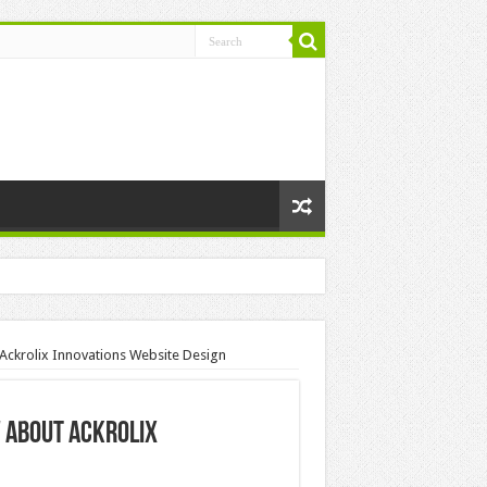
Ackrolix Innovations Website Design
 About Ackrolix