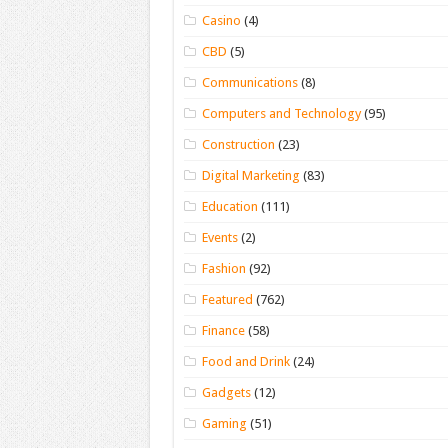
Satın
Satın
Satın
Satın
Satın
Satın
Satın
Satın
Satın
Satın
Satın
Satın
Satın
Satın
Satın
Satın
Satın
Satın
Satın
Satın
Satın
Al
Al
Al
Al
Al
Al
Al
Al
Al
Al
Al
Al
Al
Al
Al
Al
Al
Al
Al
Al
Al
Casino
(4)
YouTube
YouTube
YouTube
YouTube
YouTube
YouTube
YouTube
YouTube
YouTube
YouTube
YouTube
YouTube
YouTube
YouTube
YouTube
YouTube
YouTube
YouTube
YouTube
YouTube
YouTube
Beğeni
Beğeni
Beğeni
Beğeni
Beğeni
Beğeni
Beğeni
Beğeni
Beğeni
Beğeni
Beğeni
Beğeni
Beğeni
Beğeni
Beğeni
Beğeni
Beğeni
Beğeni
Beğeni
Beğeni
Beğeni
CBD
(5)
Yorum
Yorum
Yorum
Yorum
Yorum
Yorum
Yorum
Yorum
Yorum
Yorum
Yorum
Yorum
Yorum
Yorum
Yorum
Yorum
Yorum
Yorum
Yorum
Yorum
Yorum
Beğeni
Beğeni
Beğeni
Beğeni
Beğeni
Beğeni
Beğeni
Beğeni
Beğeni
Beğeni
Beğeni
Beğeni
Beğeni
Beğeni
Beğeni
Beğeni
Beğeni
Beğeni
Beğeni
Beğeni
Beğeni
Communications
(8)
Satın
Satın
Satın
Satın
Satın
Satın
Satın
Satın
Satın
Satın
Satın
Satın
Satın
Satın
Satın
Satın
Satın
Satın
Satın
Satın
Satın
Al
Al
Al
Al
Al
Al
Al
Al
Al
Al
Al
Al
Al
Al
Al
Al
Al
Al
Al
Al
Al
Computers and Technology
(95)
Youtube
Youtube
Youtube
Youtube
Youtube
Youtube
Youtube
Youtube
Youtube
Youtube
Youtube
Youtube
Youtube
Youtube
Youtube
Youtube
Youtube
Youtube
Youtube
Youtube
Youtube
Shorts
Shorts
Shorts
Shorts
Shorts
Shorts
Shorts
Shorts
Shorts
Shorts
Shorts
Shorts
Shorts
Shorts
Shorts
Shorts
Shorts
Shorts
Shorts
Shorts
Shorts
Construction
(23)
İzlenme
İzlenme
İzlenme
İzlenme
İzlenme
İzlenme
İzlenme
İzlenme
İzlenme
İzlenme
İzlenme
İzlenme
İzlenme
İzlenme
İzlenme
İzlenme
İzlenme
İzlenme
İzlenme
İzlenme
İzlenme
Satın
Satın
Satın
Satın
Satın
Satın
Satın
Satın
Satın
Satın
Satın
Satın
Satın
Satın
Satın
Satın
Satın
Satın
Satın
Satın
Satın
Digital Marketing
(83)
Al
Al
Al
Al
Al
Al
Al
Al
Al
Al
Al
Al
Al
Al
Al
Al
Al
Al
Al
Al
Al
TikTok
TikTok
TikTok
TikTok
TikTok
TikTok
TikTok
TikTok
TikTok
TikTok
TikTok
TikTok
TikTok
TikTok
TikTok
TikTok
TikTok
TikTok
TikTok
TikTok
TikTok
Education
(111)
Beğeni
Beğeni
Beğeni
Beğeni
Beğeni
Beğeni
Beğeni
Beğeni
Beğeni
Beğeni
Beğeni
Beğeni
Beğeni
Beğeni
Beğeni
Beğeni
Beğeni
Beğeni
Beğeni
Beğeni
Beğeni
Satın
Satın
Satın
Satın
Satın
Satın
Satın
Satın
Satın
Satın
Satın
Satın
Satın
Satın
Satın
Satın
Satın
Satın
Satın
Satın
Satın
Events
(2)
Al
Al
Al
Al
Al
Al
Al
Al
Al
Al
Al
Al
Al
Al
Al
Al
Al
Al
Al
Al
Al
1
1
1
1
1
1
1
1
1
1
1
1
1
1
1
1
1
1
1
1
1
Fashion
(92)
TL
TL
TL
TL
TL
TL
TL
TL
TL
TL
TL
TL
TL
TL
TL
TL
TL
TL
TL
TL
TL
Youtube
Youtube
Youtube
Youtube
Youtube
Youtube
Youtube
Youtube
Youtube
Youtube
Youtube
Youtube
Youtube
Youtube
Youtube
Youtube
Youtube
Youtube
Youtube
Youtube
Youtube
Featured
(762)
Yorum
Yorum
Yorum
Yorum
Yorum
Yorum
Yorum
Yorum
Yorum
Yorum
Yorum
Yorum
Yorum
Yorum
Yorum
Yorum
Yorum
Yorum
Yorum
Yorum
Yorum
Beğeni
Beğeni
Beğeni
Beğeni
Beğeni
Beğeni
Beğeni
Beğeni
Beğeni
Beğeni
Beğeni
Beğeni
Beğeni
Beğeni
Beğeni
Beğeni
Beğeni
Beğeni
Beğeni
Beğeni
Beğeni
Finance
(58)
Beğeni
Beğeni
Beğeni
Beğeni
Beğeni
Beğeni
Beğeni
Beğeni
Beğeni
Beğeni
Beğeni
Beğeni
Beğeni
Beğeni
Beğeni
Beğeni
Beğeni
Beğeni
Beğeni
Beğeni
Beğeni
Satın
Satın
Satın
Satın
Satın
Satın
Satın
Satın
Satın
Satın
Satın
Satın
Satın
Satın
Satın
Satın
Satın
Satın
Satın
Satın
Satın
Food and Drink
(24)
Al
Al
Al
Al
Al
Al
Al
Al
Al
Al
Al
Al
Al
Al
Al
Al
Al
Al
Al
Al
Al
Mobil
Mobil
Mobil
Mobil
Mobil
Mobil
Mobil
Mobil
Mobil
Mobil
Mobil
Mobil
Mobil
Mobil
Mobil
Mobil
Mobil
Mobil
Mobil
Mobil
Mobil
Gadgets
(12)
Ödeme
Ödeme
Ödeme
Ödeme
Ödeme
Ödeme
Ödeme
Ödeme
Ödeme
Ödeme
Ödeme
Ödeme
Ödeme
Ödeme
Ödeme
Ödeme
Ödeme
Ödeme
Ödeme
Ödeme
Ödeme
Takipçi
Takipçi
Takipçi
Takipçi
Takipçi
Takipçi
Takipçi
Takipçi
Takipçi
Takipçi
Takipçi
Takipçi
Takipçi
Takipçi
Takipçi
Takipçi
Takipçi
Takipçi
Takipçi
Takipçi
Takipçi
Gaming
(51)
Satın
Satın
Satın
Satın
Satın
Satın
Satın
Satın
Satın
Satın
Satın
Satın
Satın
Satın
Satın
Satın
Satın
Satın
Satın
Satın
Satın
Al
Al
Al
Al
Al
Al
Al
Al
Al
Al
Al
Al
Al
Al
Al
Al
Al
Al
Al
Al
Al