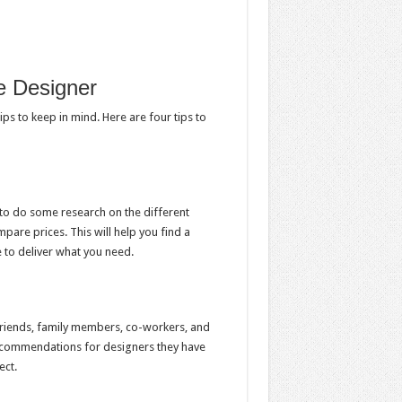
e Designer
ps to keep in mind. Here are four tips to
 to do some research on the different
pare prices. This will help you find a
e to deliver what you need.
friends, family members, co-workers, and
 recommendations for designers they have
ect.