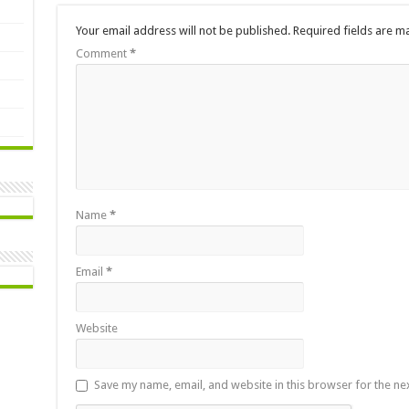
Your email address will not be published.
Required fields are 
Comment
*
Name
*
Email
*
Website
Save my name, email, and website in this browser for the ne