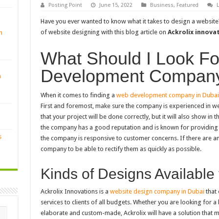
Posting Point
June 15, 2022
Business
,
Featured
Have you ever wanted to know what it takes to design a website
of website designing with this blog article on
Ackrolix innova
n
What Should I Look Fo
Development Compan
n
When it comes to finding a
web development company in Dubai
First and foremost, make sure the company is experienced in we
that your project will be done correctly, but it will also show in
the company has a good reputation and is known for providing q
s
the company is responsive to customer concerns. If there are an
company to be able to rectify them as quickly as possible.
Kinds of Designs Available
Ackrolix Innovations is a
website design company in Dubai
that 
services to clients of all budgets. Whether you are looking for
elaborate and custom-made, Ackrolix will have a solution that 