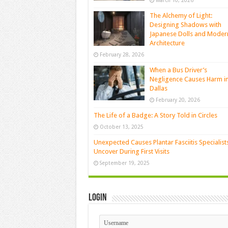
March 10, 2026
Ne
Ne
Ne
Ne
Ne
Ne
Ne
Ne
Ne
Ne
Ne
Ne
Ne
Ne
Ne
Ne
Ne
Ne
Ne
Ne
Ne
Olur?
Olur?
Olur?
Olur?
Olur?
Olur?
Olur?
Olur?
Olur?
Olur?
Olur?
Olur?
Olur?
Olur?
Olur?
Olur?
Olur?
Olur?
Olur?
Olur?
Olur?
The Alchemy of Light:
YouTube
YouTube
YouTube
YouTube
YouTube
YouTube
YouTube
YouTube
YouTube
YouTube
YouTube
YouTube
YouTube
YouTube
YouTube
YouTube
YouTube
YouTube
YouTube
YouTube
YouTube
Designing Shadows with
Abone
Abone
Abone
Abone
Abone
Abone
Abone
Abone
Abone
Abone
Abone
Abone
Abone
Abone
Abone
Abone
Abone
Abone
Abone
Abone
Abone
Japanese Dolls and Moder
Parası
Parası
Parası
Parası
Parası
Parası
Parası
Parası
Parası
Parası
Parası
Parası
Parası
Parası
Parası
Parası
Parası
Parası
Parası
Parası
Parası
Architecture
Ne
Ne
Ne
Ne
Ne
Ne
Ne
Ne
Ne
Ne
Ne
Ne
Ne
Ne
Ne
Ne
Ne
Ne
Ne
Ne
Ne
Kadar?
Kadar?
Kadar?
Kadar?
Kadar?
Kadar?
Kadar?
Kadar?
Kadar?
Kadar?
Kadar?
Kadar?
Kadar?
Kadar?
Kadar?
Kadar?
Kadar?
Kadar?
Kadar?
Kadar?
Kadar?
February 28, 2026
YouTube
YouTube
YouTube
YouTube
YouTube
YouTube
YouTube
YouTube
YouTube
YouTube
YouTube
YouTube
YouTube
YouTube
YouTube
YouTube
YouTube
YouTube
YouTube
YouTube
YouTube
Abonelik
Abonelik
Abonelik
Abonelik
Abonelik
Abonelik
Abonelik
Abonelik
Abonelik
Abonelik
Abonelik
Abonelik
Abonelik
Abonelik
Abonelik
Abonelik
Abonelik
Abonelik
Abonelik
Abonelik
Abonelik
When a Bus Driver’s
Nasıl
Nasıl
Nasıl
Nasıl
Nasıl
Nasıl
Nasıl
Nasıl
Nasıl
Nasıl
Nasıl
Nasıl
Nasıl
Nasıl
Nasıl
Nasıl
Nasıl
Nasıl
Nasıl
Nasıl
Nasıl
Negligence Causes Harm i
Alınır?
Alınır?
Alınır?
Alınır?
Alınır?
Alınır?
Alınır?
Alınır?
Alınır?
Alınır?
Alınır?
Alınır?
Alınır?
Alınır?
Alınır?
Alınır?
Alınır?
Alınır?
Alınır?
Alınır?
Alınır?
Dallas
Youtube
Youtube
Youtube
Youtube
Youtube
Youtube
Youtube
Youtube
Youtube
Youtube
Youtube
Youtube
Youtube
Youtube
Youtube
Youtube
Youtube
Youtube
Youtube
Youtube
Youtube
Abone
Abone
Abone
Abone
Abone
Abone
Abone
Abone
Abone
Abone
Abone
Abone
Abone
Abone
Abone
Abone
Abone
Abone
Abone
Abone
Abone
February 20, 2026
Satın
Satın
Satın
Satın
Satın
Satın
Satın
Satın
Satın
Satın
Satın
Satın
Satın
Satın
Satın
Satın
Satın
Satın
Satın
Satın
Satın
Al
Al
Al
Al
Al
Al
Al
Al
Al
Al
Al
Al
Al
Al
Al
Al
Al
Al
Al
Al
Al
The Life of a Badge: A Story Told in Circles
5
5
5
5
5
5
5
5
5
5
5
5
5
5
5
5
5
5
5
5
5
October 13, 2025
TL
TL
TL
TL
TL
TL
TL
TL
TL
TL
TL
TL
TL
TL
TL
TL
TL
TL
TL
TL
TL
Youtube
Youtube
Youtube
Youtube
Youtube
Youtube
Youtube
Youtube
Youtube
Youtube
Youtube
Youtube
Youtube
Youtube
Youtube
Youtube
Youtube
Youtube
Youtube
Youtube
Youtube
Unexpected Causes Plantar Fasciitis Specialist
Abone
Abone
Abone
Abone
Abone
Abone
Abone
Abone
Abone
Abone
Abone
Abone
Abone
Abone
Abone
Abone
Abone
Abone
Abone
Abone
Abone
Uncover During First Visits
Satın
Satın
Satın
Satın
Satın
Satın
Satın
Satın
Satın
Satın
Satın
Satın
Satın
Satın
Satın
Satın
Satın
Satın
Satın
Satın
Satın
Al
Al
Al
Al
Al
Al
Al
Al
Al
Al
Al
Al
Al
Al
Al
Al
Al
Al
Al
Al
Al
September 19, 2025
Ücretsiz
Ücretsiz
Ücretsiz
Ücretsiz
Ücretsiz
Ücretsiz
Ücretsiz
Ücretsiz
Ücretsiz
Ücretsiz
Ücretsiz
Ücretsiz
Ücretsiz
Ücretsiz
Ücretsiz
Ücretsiz
Ücretsiz
Ücretsiz
Ücretsiz
Ücretsiz
Ücretsiz
Youtube
Youtube
Youtube
Youtube
Youtube
Youtube
Youtube
Youtube
Youtube
Youtube
Youtube
Youtube
Youtube
Youtube
Youtube
Youtube
Youtube
Youtube
Youtube
Youtube
Youtube
Abone
Abone
Abone
Abone
Abone
Abone
Abone
Abone
Abone
Abone
Abone
Abone
Abone
Abone
Abone
Abone
Abone
Abone
Abone
Abone
Abone
Satın
Satın
Satın
Satın
Satın
Satın
Satın
Satın
Satın
Satın
Satın
Satın
Satın
Satın
Satın
Satın
Satın
Satın
Satın
Satın
Satın
Login
Al
Al
Al
Al
Al
Al
Al
Al
Al
Al
Al
Al
Al
Al
Al
Al
Al
Al
Al
Al
Al
Ucuz
Ucuz
Ucuz
Ucuz
Ucuz
Ucuz
Ucuz
Ucuz
Ucuz
Ucuz
Ucuz
Ucuz
Ucuz
Ucuz
Ucuz
Ucuz
Ucuz
Ucuz
Ucuz
Ucuz
Ucuz
Youtube
Youtube
Youtube
Youtube
Youtube
Youtube
Youtube
Youtube
Youtube
Youtube
Youtube
Youtube
Youtube
Youtube
Youtube
Youtube
Youtube
Youtube
Youtube
Youtube
Youtube
Abone
Abone
Abone
Abone
Abone
Abone
Abone
Abone
Abone
Abone
Abone
Abone
Abone
Abone
Abone
Abone
Abone
Abone
Abone
Abone
Abone