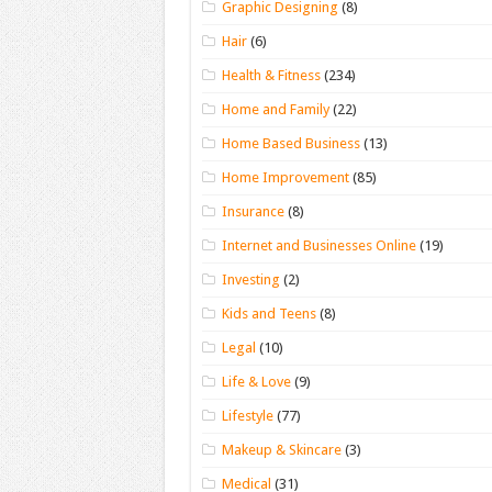
Graphic Designing
(8)
Mobil
Mobil
Mobil
Mobil
Mobil
Mobil
Mobil
Mobil
Mobil
Mobil
Mobil
Mobil
Mobil
Mobil
Mobil
Mobil
Mobil
Mobil
Mobil
Mobil
Mobil
Ödeme
Ödeme
Ödeme
Ödeme
Ödeme
Ödeme
Ödeme
Ödeme
Ödeme
Ödeme
Ödeme
Ödeme
Ödeme
Ödeme
Ödeme
Ödeme
Ödeme
Ödeme
Ödeme
Ödeme
Ödeme
Hair
(6)
İzlenme
İzlenme
İzlenme
İzlenme
İzlenme
İzlenme
İzlenme
İzlenme
İzlenme
İzlenme
İzlenme
İzlenme
İzlenme
İzlenme
İzlenme
İzlenme
İzlenme
İzlenme
İzlenme
İzlenme
İzlenme
Satın
Satın
Satın
Satın
Satın
Satın
Satın
Satın
Satın
Satın
Satın
Satın
Satın
Satın
Satın
Satın
Satın
Satın
Satın
Satın
Satın
Health & Fitness
(234)
Al
Al
Al
Al
Al
Al
Al
Al
Al
Al
Al
Al
Al
Al
Al
Al
Al
Al
Al
Al
Al
Mobil
Mobil
Mobil
Mobil
Mobil
Mobil
Mobil
Mobil
Mobil
Mobil
Mobil
Mobil
Mobil
Mobil
Mobil
Mobil
Mobil
Mobil
Mobil
Mobil
Mobil
Home and Family
(22)
Ödeme
Ödeme
Ödeme
Ödeme
Ödeme
Ödeme
Ödeme
Ödeme
Ödeme
Ödeme
Ödeme
Ödeme
Ödeme
Ödeme
Ödeme
Ödeme
Ödeme
Ödeme
Ödeme
Ödeme
Ödeme
Yorum
Yorum
Yorum
Yorum
Yorum
Yorum
Yorum
Yorum
Yorum
Yorum
Yorum
Yorum
Yorum
Yorum
Yorum
Yorum
Yorum
Yorum
Yorum
Yorum
Yorum
Home Based Business
(13)
Satın
Satın
Satın
Satın
Satın
Satın
Satın
Satın
Satın
Satın
Satın
Satın
Satın
Satın
Satın
Satın
Satın
Satın
Satın
Satın
Satın
Al
Al
Al
Al
Al
Al
Al
Al
Al
Al
Al
Al
Al
Al
Al
Al
Al
Al
Al
Al
Al
Home Improvement
(85)
Mobil
Mobil
Mobil
Mobil
Mobil
Mobil
Mobil
Mobil
Mobil
Mobil
Mobil
Mobil
Mobil
Mobil
Mobil
Mobil
Mobil
Mobil
Mobil
Mobil
Mobil
Ödeme
Ödeme
Ödeme
Ödeme
Ödeme
Ödeme
Ödeme
Ödeme
Ödeme
Ödeme
Ödeme
Ödeme
Ödeme
Ödeme
Ödeme
Ödeme
Ödeme
Ödeme
Ödeme
Ödeme
Ödeme
Bedava
Bedava
Bedava
Bedava
Bedava
Bedava
Bedava
Bedava
Bedava
Bedava
Bedava
Bedava
Bedava
Bedava
Bedava
Bedava
Bedava
Bedava
Bedava
Bedava
Bedava
Insurance
(8)
Bot
Bot
Bot
Bot
Bot
Bot
Bot
Bot
Bot
Bot
Bot
Bot
Bot
Bot
Bot
Bot
Bot
Bot
Bot
Bot
Bot
Basma
Basma
Basma
Basma
Basma
Basma
Basma
Basma
Basma
Basma
Basma
Basma
Basma
Basma
Basma
Basma
Basma
Basma
Basma
Basma
Basma
Internet and Businesses Online
(19)
Takipçi
Takipçi
Takipçi
Takipçi
Takipçi
Takipçi
Takipçi
Takipçi
Takipçi
Takipçi
Takipçi
Takipçi
Takipçi
Takipçi
Takipçi
Takipçi
Takipçi
Takipçi
Takipçi
Takipçi
Takipçi
1000
1000
1000
1000
1000
1000
1000
1000
1000
1000
1000
1000
1000
1000
1000
1000
1000
1000
1000
1000
1000
Investing
(2)
Takipçi
Takipçi
Takipçi
Takipçi
Takipçi
Takipçi
Takipçi
Takipçi
Takipçi
Takipçi
Takipçi
Takipçi
Takipçi
Takipçi
Takipçi
Takipçi
Takipçi
Takipçi
Takipçi
Takipçi
Takipçi
Hilesi
Hilesi
Hilesi
Hilesi
Hilesi
Hilesi
Hilesi
Hilesi
Hilesi
Hilesi
Hilesi
Hilesi
Hilesi
Hilesi
Hilesi
Hilesi
Hilesi
Hilesi
Hilesi
Hilesi
Hilesi
Kids and Teens
(8)
500
500
500
500
500
500
500
500
500
500
500
500
500
500
500
500
500
500
500
500
500
Takipçi
Takipçi
Takipçi
Takipçi
Takipçi
Takipçi
Takipçi
Takipçi
Takipçi
Takipçi
Takipçi
Takipçi
Takipçi
Takipçi
Takipçi
Takipçi
Takipçi
Takipçi
Takipçi
Takipçi
Takipçi
Legal
(10)
Hilesi
Hilesi
Hilesi
Hilesi
Hilesi
Hilesi
Hilesi
Hilesi
Hilesi
Hilesi
Hilesi
Hilesi
Hilesi
Hilesi
Hilesi
Hilesi
Hilesi
Hilesi
Hilesi
Hilesi
Hilesi
100
100
100
100
100
100
100
100
100
100
100
100
100
100
100
100
100
100
100
100
100
Life & Love
(9)
Takipçi
Takipçi
Takipçi
Takipçi
Takipçi
Takipçi
Takipçi
Takipçi
Takipçi
Takipçi
Takipçi
Takipçi
Takipçi
Takipçi
Takipçi
Takipçi
Takipçi
Takipçi
Takipçi
Takipçi
Takipçi
Hilesi
Hilesi
Hilesi
Hilesi
Hilesi
Hilesi
Hilesi
Hilesi
Hilesi
Hilesi
Hilesi
Hilesi
Hilesi
Hilesi
Hilesi
Hilesi
Hilesi
Hilesi
Hilesi
Hilesi
Hilesi
Lifestyle
(77)
50
50
50
50
50
50
50
50
50
50
50
50
50
50
50
50
50
50
50
50
50
Takipçi
Takipçi
Takipçi
Takipçi
Takipçi
Takipçi
Takipçi
Takipçi
Takipçi
Takipçi
Takipçi
Takipçi
Takipçi
Takipçi
Takipçi
Takipçi
Takipçi
Takipçi
Takipçi
Takipçi
Takipçi
Makeup & Skincare
(3)
Hilesi
Hilesi
Hilesi
Hilesi
Hilesi
Hilesi
Hilesi
Hilesi
Hilesi
Hilesi
Hilesi
Hilesi
Hilesi
Hilesi
Hilesi
Hilesi
Hilesi
Hilesi
Hilesi
Hilesi
Hilesi
25
25
25
25
25
25
25
25
25
25
25
25
25
25
25
25
25
25
25
25
25
Medical
(31)
Takipçi
Takipçi
Takipçi
Takipçi
Takipçi
Takipçi
Takipçi
Takipçi
Takipçi
Takipçi
Takipçi
Takipçi
Takipçi
Takipçi
Takipçi
Takipçi
Takipçi
Takipçi
Takipçi
Takipçi
Takipçi