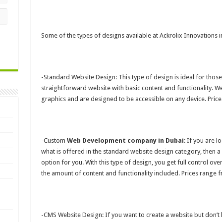
Some of the types of designs available at Ackrolix Innovations 
-Standard Website Design: This type of design is ideal for tho
straightforward website with basic content and functionality. Web
graphics and are designed to be accessible on any device. Pric
-Custom
Web Development company in Dubai
: If you are 
what is offered in the standard website design category, then a 
option for you. With this type of design, you get full control ove
the amount of content and functionality included. Prices range 
-CMS Website Design: If you want to create a website but don’t 