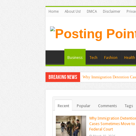
Home
About Us!
DMCA
Disclaimer
Priva
Business
Tech
Fashion
Health 
Breaking News
The Alchemy of Light: Designin
YouTube'a
YouTube'a
YouTube'a
YouTube'a
YouTube'a
YouTube'a
YouTube'a
YouTube'a
YouTube'a
YouTube'a
YouTube'a
YouTube'a
YouTube'a
YouTube'a
YouTube'a
YouTube'a
YouTube'a
YouTube'a
YouTube'a
YouTube'a
YouTube'a
Nasıl
Nasıl
Nasıl
Nasıl
Nasıl
Nasıl
Nasıl
Nasıl
Nasıl
Nasıl
Nasıl
Nasıl
Nasıl
Nasıl
Nasıl
Nasıl
Nasıl
Nasıl
Nasıl
Nasıl
Nasıl
Recent
Popular
Comments
Tags
Abone
Abone
Abone
Abone
Abone
Abone
Abone
Abone
Abone
Abone
Abone
Abone
Abone
Abone
Abone
Abone
Abone
Abone
Abone
Abone
Abone
Satın
Satın
Satın
Satın
Satın
Satın
Satın
Satın
Satın
Satın
Satın
Satın
Satın
Satın
Satın
Satın
Satın
Satın
Satın
Satın
Satın
Alınır?
Alınır?
Alınır?
Alınır?
Alınır?
Alınır?
Alınır?
Alınır?
Alınır?
Alınır?
Alınır?
Alınır?
Alınır?
Alınır?
Alınır?
Alınır?
Alınır?
Alınır?
Alınır?
Alınır?
Alınır?
Why Immigration Detentio
YouTube
YouTube
YouTube
YouTube
YouTube
YouTube
YouTube
YouTube
YouTube
YouTube
YouTube
YouTube
YouTube
YouTube
YouTube
YouTube
YouTube
YouTube
YouTube
YouTube
YouTube
Cases Sometimes Move to
1000
1000
1000
1000
1000
1000
1000
1000
1000
1000
1000
1000
1000
1000
1000
1000
1000
1000
1000
1000
1000
Federal Court
Abone
Abone
Abone
Abone
Abone
Abone
Abone
Abone
Abone
Abone
Abone
Abone
Abone
Abone
Abone
Abone
Abone
Abone
Abone
Abone
Abone
Olunca
Olunca
Olunca
Olunca
Olunca
Olunca
Olunca
Olunca
Olunca
Olunca
Olunca
Olunca
Olunca
Olunca
Olunca
Olunca
Olunca
Olunca
Olunca
Olunca
Olunca