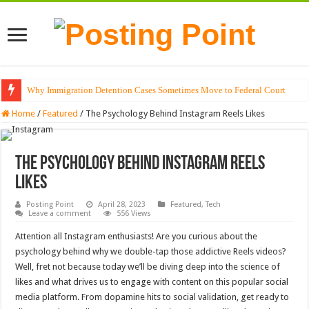
Why Immigration Detention Cases Sometimes Move to Federal Court
The Alchemy of Light: Designing Shadows with Japanese Dolls and Modern
YouTube'a
YouTube'a
YouTube'a
YouTube'a
YouTube'a
YouTube'a
YouTube'a
YouTube'a
YouTube'a
YouTube'a
YouTube'a
YouTube'a
YouTube'a
YouTube'a
YouTube'a
YouTube'a
YouTube'a
YouTube'a
YouTube'a
YouTube'a
YouTube'a
Home
/
Featured
/
The Psychology Behind Instagram Reels Likes
Nasıl
Nasıl
Nasıl
Nasıl
Nasıl
Nasıl
Nasıl
Nasıl
Nasıl
Nasıl
Nasıl
Nasıl
Nasıl
Nasıl
Nasıl
Nasıl
Nasıl
Nasıl
Nasıl
Nasıl
Nasıl
Abone
Abone
Abone
Abone
Abone
Abone
Abone
Abone
Abone
Abone
Abone
Abone
Abone
Abone
Abone
Abone
Abone
Abone
Abone
Abone
Abone
Satın
Satın
Satın
Satın
Satın
Satın
Satın
Satın
Satın
Satın
Satın
Satın
Satın
Satın
Satın
Satın
Satın
Satın
Satın
Satın
Satın
Alınır?
Alınır?
Alınır?
Alınır?
Alınır?
Alınır?
Alınır?
Alınır?
Alınır?
Alınır?
Alınır?
Alınır?
Alınır?
Alınır?
Alınır?
Alınır?
Alınır?
Alınır?
Alınır?
Alınır?
Alınır?
The Psychology Behind Instagram Reels
YouTube
YouTube
YouTube
YouTube
YouTube
YouTube
YouTube
YouTube
YouTube
YouTube
YouTube
YouTube
YouTube
YouTube
YouTube
YouTube
YouTube
YouTube
YouTube
YouTube
YouTube
1000
1000
1000
1000
1000
1000
1000
1000
1000
1000
1000
1000
1000
1000
1000
1000
1000
1000
1000
1000
1000
Likes
Abone
Abone
Abone
Abone
Abone
Abone
Abone
Abone
Abone
Abone
Abone
Abone
Abone
Abone
Abone
Abone
Abone
Abone
Abone
Abone
Abone
Olunca
Olunca
Olunca
Olunca
Olunca
Olunca
Olunca
Olunca
Olunca
Olunca
Olunca
Olunca
Olunca
Olunca
Olunca
Olunca
Olunca
Olunca
Olunca
Olunca
Olunca
Posting Point
April 28, 2023
Featured
,
Tech
Ne
Ne
Ne
Ne
Ne
Ne
Ne
Ne
Ne
Ne
Ne
Ne
Ne
Ne
Ne
Ne
Ne
Ne
Ne
Ne
Ne
Leave a comment
556 Views
Olur?
Olur?
Olur?
Olur?
Olur?
Olur?
Olur?
Olur?
Olur?
Olur?
Olur?
Olur?
Olur?
Olur?
Olur?
Olur?
Olur?
Olur?
Olur?
Olur?
Olur?
YouTube
YouTube
YouTube
YouTube
YouTube
YouTube
YouTube
YouTube
YouTube
YouTube
YouTube
YouTube
YouTube
YouTube
YouTube
YouTube
YouTube
YouTube
YouTube
YouTube
YouTube
Attention all Instagram enthusiasts! Are you curious about the
Abone
Abone
Abone
Abone
Abone
Abone
Abone
Abone
Abone
Abone
Abone
Abone
Abone
Abone
Abone
Abone
Abone
Abone
Abone
Abone
Abone
Parası
Parası
Parası
Parası
Parası
Parası
Parası
Parası
Parası
Parası
Parası
Parası
Parası
Parası
Parası
Parası
Parası
Parası
Parası
Parası
Parası
psychology behind why we double-tap those addictive Reels videos?
Ne
Ne
Ne
Ne
Ne
Ne
Ne
Ne
Ne
Ne
Ne
Ne
Ne
Ne
Ne
Ne
Ne
Ne
Ne
Ne
Ne
Well, fret not because today we’ll be diving deep into the science of
Kadar?
Kadar?
Kadar?
Kadar?
Kadar?
Kadar?
Kadar?
Kadar?
Kadar?
Kadar?
Kadar?
Kadar?
Kadar?
Kadar?
Kadar?
Kadar?
Kadar?
Kadar?
Kadar?
Kadar?
Kadar?
YouTube
YouTube
YouTube
YouTube
YouTube
YouTube
YouTube
YouTube
YouTube
YouTube
YouTube
YouTube
YouTube
YouTube
YouTube
YouTube
YouTube
YouTube
YouTube
YouTube
YouTube
likes and what drives us to engage with content on this popular social
Abonelik
Abonelik
Abonelik
Abonelik
Abonelik
Abonelik
Abonelik
Abonelik
Abonelik
Abonelik
Abonelik
Abonelik
Abonelik
Abonelik
Abonelik
Abonelik
Abonelik
Abonelik
Abonelik
Abonelik
Abonelik
media platform. From dopamine hits to social validation, get ready to
Nasıl
Nasıl
Nasıl
Nasıl
Nasıl
Nasıl
Nasıl
Nasıl
Nasıl
Nasıl
Nasıl
Nasıl
Nasıl
Nasıl
Nasıl
Nasıl
Nasıl
Nasıl
Nasıl
Nasıl
Nasıl